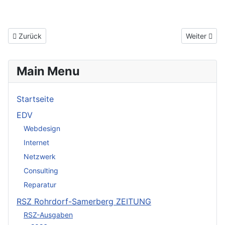
Vorheriger Beitrag: 2017
Nächster Be
Zurück
Weiter
Main Menu
Startseite
EDV
Webdesign
Internet
Netzwerk
Consulting
Reparatur
RSZ Rohrdorf-Samerberg ZEITUNG
RSZ-Ausgaben